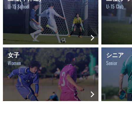
U-15 School
U-15 Club
女子
シニア
Women
Senior