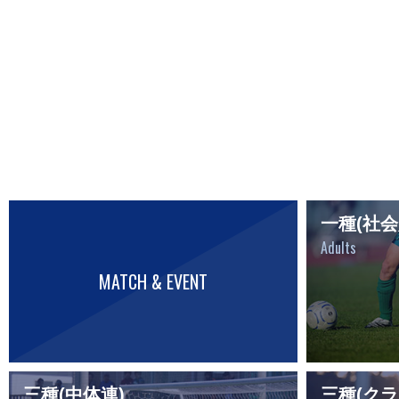
一種(社会
Adults
MATCH & EVENT
三種(中体連)
三種(クラ