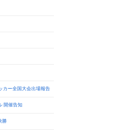
る
サッカー全国大会出場報告
バル 開催告知
決勝