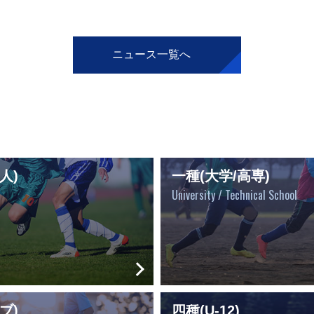
ニュース一覧へ
人)
一種(大学/高専)
University / Technical School
ブ)
四種(U-12)