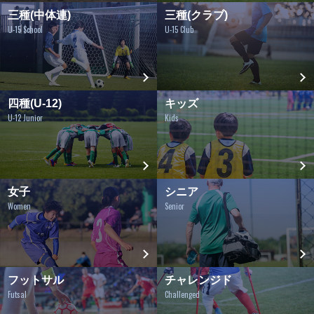
三種(中体連)
三種(クラブ)
U-15 School
U-15 Club
四種(U-12)
キッズ
U-12 Junior
Kids
女子
シニア
Women
Senior
フットサル
チャレンジド
Futsal
Challenged