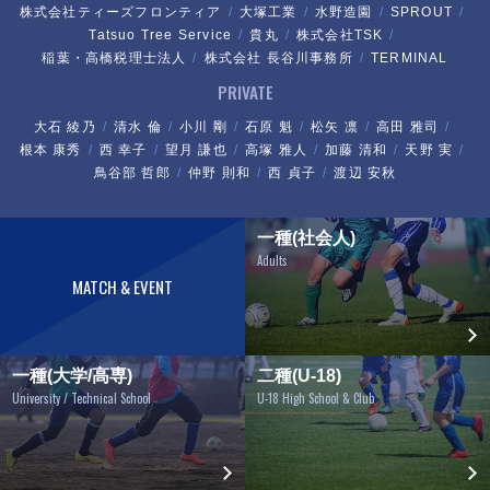
株式会社ティーズフロンティア
大塚工業
水野造園
SPROUT
Tatsuo Tree Service
貴丸
株式会社TSK
稲葉・高橋税理士法人
株式会社 長谷川事務所
TERMINAL
PRIVATE
大石 綾乃
清水 倫
小川 剛
石原 魁
松矢 凛
高田 雅司
根本 康秀
西 幸子
望月 謙也
高塚 雅人
加藤 清和
天野 実
鳥谷部 哲郎
仲野 則和
西 貞子
渡辺 安秋
一種(社会人)
Adults
MATCH & EVENT
一種(大学/高専)
二種(U-18)
University / Technical School
U-18 High School & Club