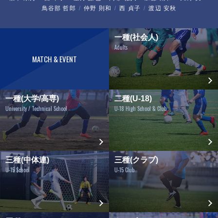
鳥谷部 哲郎
仲野 則和
西 貞子
渡辺 安秋
一種(社会人)
Adults
MATCH & EVENT
一種(大学/高専)
二種(U-18)
University / Technical School
U-18 High School & Club
三種(中体連)
三種(クラブ)
U-15 School
U-15 Club