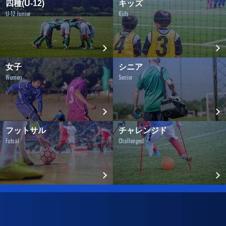
四種(U-12)
キッズ
U-12 Junior
Kids
女子
シニア
Women
Senior
フットサル
チャレンジド
Futsal
Challenged