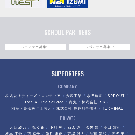
SCHOOL PARTNERS
スポンサー募集中
スポンサー募集中
SUPPORTERS
COMPANY
株式会社ティーズフロンティア
大塚工業
水野造園
SPROUT
Tatsuo Tree Service
貴丸
株式会社TSK
稲葉・高橋税理士法人
株式会社 長谷川事務所
TERMINAL
PRIVATE
大石 綾乃
清水 倫
小川 剛
石原 魁
松矢 凛
高田 雅司
根本 康秀
西 幸子
望月 謙也
高塚 雅人
加藤 清和
天野 実