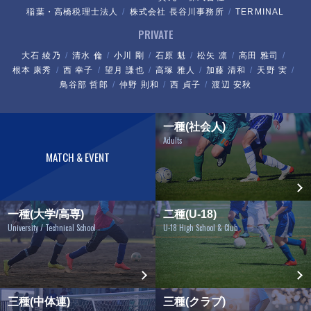
稲葉・高橋税理士法人
株式会社 長谷川事務所
TERMINAL
PRIVATE
大石 綾乃
清水 倫
小川 剛
石原 魁
松矢 凛
高田 雅司
根本 康秀
西 幸子
望月 謙也
高塚 雅人
加藤 清和
天野 実
鳥谷部 哲郎
仲野 則和
西 貞子
渡辺 安秋
一種(社会人)
Adults
MATCH & EVENT
一種(大学/高専)
二種(U-18)
University / Technical School
U-18 High School & Club
三種(中体連)
三種(クラブ)