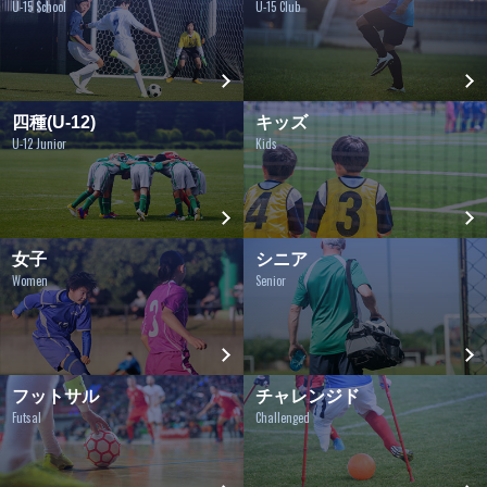
U-15 School
U-15 Club
四種(U-12)
キッズ
U-12 Junior
Kids
女子
シニア
Women
Senior
フットサル
チャレンジド
Futsal
Challenged