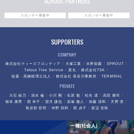
SCHOOL PARTNERS
スポンサー募集中
スポンサー募集中
SUPPORTERS
COMPANY
株式会社ティーズフロンティア
大塚工業
水野造園
SPROUT
Tatsuo Tree Service
貴丸
株式会社TSK
稲葉・高橋税理士法人
株式会社 長谷川事務所
TERMINAL
PRIVATE
大石 綾乃
清水 倫
小川 剛
石原 魁
松矢 凛
高田 雅司
根本 康秀
西 幸子
望月 謙也
高塚 雅人
加藤 清和
天野 実
鳥谷部 哲郎
仲野 則和
西 貞子
渡辺 安秋
一種(社会人)
Adults