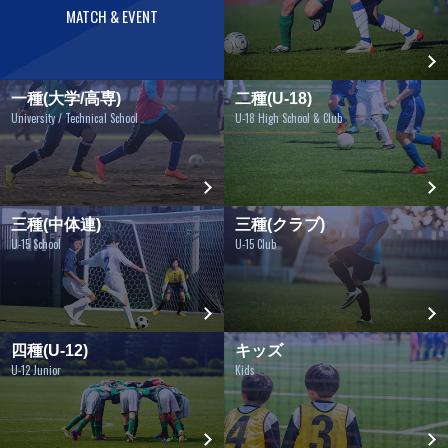
MATCH & EVENT
一種(大学/高専)
二種(U-18)
University / Technical School
U-18 High School & Club
三種(中体連)
三種(クラブ)
U-15 School
U-15 Club
四種(U-12)
キッズ
U-12 Junior
Kids