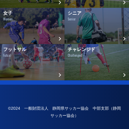
女子
シニア
Women
Senior
フットサル
チャレンジド
Futsal
Challenged
©2024 一般財団法人 静岡県サッカー協会 中部支部（静岡
サッカー協会）