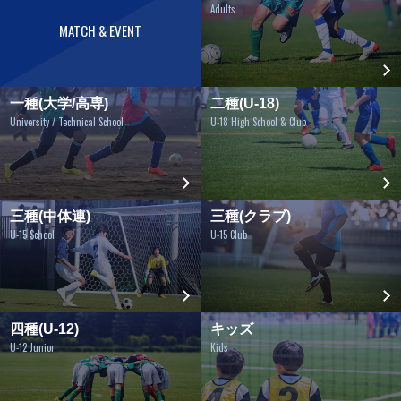
Adults
MATCH & EVENT
一種(大学/高専)
二種(U-18)
University / Technical School
U-18 High School & Club
三種(中体連)
三種(クラブ)
U-15 School
U-15 Club
四種(U-12)
キッズ
U-12 Junior
Kids