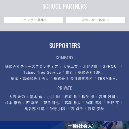
SCHOOL PARTNERS
スポンサー募集中
スポンサー募集中
SUPPORTERS
COMPANY
株式会社ティーズフロンティア
大塚工業
水野造園
SPROUT
Tatsuo Tree Service
貴丸
株式会社TSK
稲葉・高橋税理士法人
株式会社 長谷川事務所
TERMINAL
PRIVATE
大石 綾乃
清水 倫
小川 剛
石原 魁
松矢 凛
高田 雅司
根本 康秀
西 幸子
望月 謙也
高塚 雅人
加藤 清和
天野 実
鳥谷部 哲郎
仲野 則和
西 貞子
渡辺 安秋
一種(社会人)