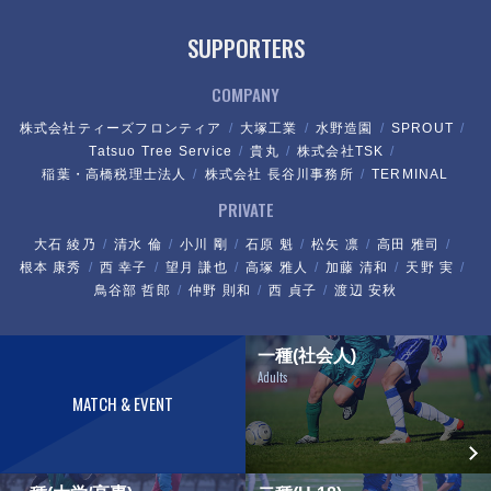
SUPPORTERS
COMPANY
株式会社ティーズフロンティア
大塚工業
水野造園
SPROUT
Tatsuo Tree Service
貴丸
株式会社TSK
稲葉・高橋税理士法人
株式会社 長谷川事務所
TERMINAL
PRIVATE
大石 綾乃
清水 倫
小川 剛
石原 魁
松矢 凛
高田 雅司
根本 康秀
西 幸子
望月 謙也
高塚 雅人
加藤 清和
天野 実
鳥谷部 哲郎
仲野 則和
西 貞子
渡辺 安秋
一種(社会人)
Adults
MATCH & EVENT