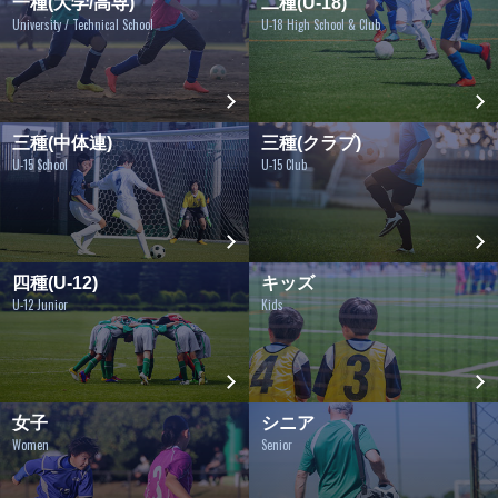
一種(大学/高専)
二種(U-18)
University / Technical School
U-18 High School & Club
三種(中体連)
三種(クラブ)
U-15 School
U-15 Club
四種(U-12)
キッズ
U-12 Junior
Kids
女子
シニア
Women
Senior