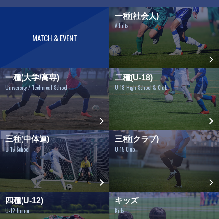
一種(社会人)
Adults
MATCH & EVENT
一種(大学/高専)
二種(U-18)
University / Technical School
U-18 High School & Club
三種(中体連)
三種(クラブ)
U-15 School
U-15 Club
四種(U-12)
キッズ
U-12 Junior
Kids