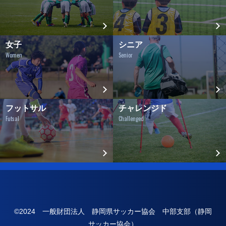
女子
シニア
Women
Senior
フットサル
チャレンジド
Futsal
Challenged
©2024 一般財団法人 静岡県サッカー協会 中部支部（静岡
サッカー協会）