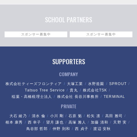
SCHOOL PARTNERS
スポンサー募集中
スポンサー募集中
SUPPORTERS
COMPANY
株式会社ティーズフロンティア
大塚工業
水野造園
SPROUT
Tatsuo Tree Service
貴丸
株式会社TSK
稲葉・高橋税理士法人
株式会社 長谷川事務所
TERMINAL
PRIVATE
大石 綾乃
清水 倫
小川 剛
石原 魁
松矢 凛
高田 雅司
根本 康秀
西 幸子
望月 謙也
高塚 雅人
加藤 清和
天野 実
鳥谷部 哲郎
仲野 則和
西 貞子
渡辺 安秋