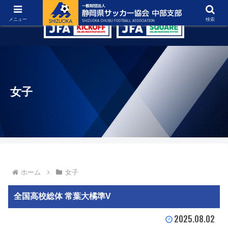
グラウンド紹介
リンク集
お問い合わせ
メニュー
検索
女子
ホーム
女子
全国高校総体 常葉大橘準V
2025.08.02