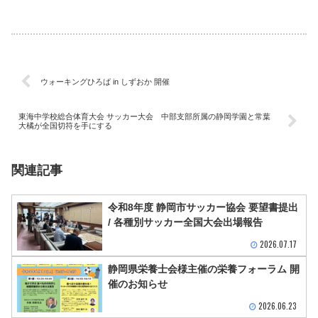
ウォーキングひろば in しずおか 開催
東海中学校総合体育大会 サッカー大会 中部支部所属の静岡学園と常葉
大橘が全国切符を手にする
関連記事
令和8年度 静岡市サッカー協会 要望書提出
/ 各種別サッカー全国大会出場報告
2026.07.17
静岡県栄養士会様主催の栄養フォーラム 開
催のお知らせ
2026.06.23