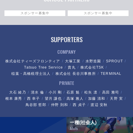
スポンサー募集中
スポンサー募集中
SUPPORTERS
COMPANY
株式会社ティーズフロンティア
大塚工業
水野造園
SPROUT
Tatsuo Tree Service
貴丸
株式会社TSK
稲葉・高橋税理士法人
株式会社 長谷川事務所
TERMINAL
PRIVATE
大石 綾乃
清水 倫
小川 剛
石原 魁
松矢 凛
高田 雅司
根本 康秀
西 幸子
望月 謙也
高塚 雅人
加藤 清和
天野 実
鳥谷部 哲郎
仲野 則和
西 貞子
渡辺 安秋
一種(社会人)
Adults