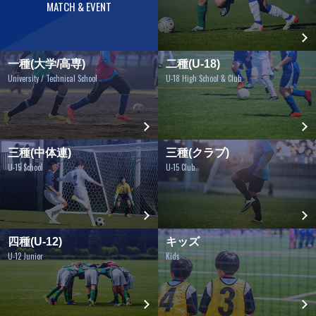
MATCH & EVENT
一種(大学/高専)
二種(U-18)
University / Technical School
U-18 High School & Club
三種(中体連)
三種(クラブ)
U-15 School
U-15 Club
四種(U-12)
キッズ
U-12 Junior
Kids