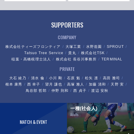
SUPPORTERS
COMPANY
株式会社ティーズフロンティア
大塚工業
水野造園
SPROUT
Tatsuo Tree Service
貴丸
株式会社TSK
稲葉・高橋税理士法人
株式会社 長谷川事務所
TERMINAL
PRIVATE
大石 綾乃
清水 倫
小川 剛
石原 魁
松矢 凛
高田 雅司
根本 康秀
西 幸子
望月 謙也
高塚 雅人
加藤 清和
天野 実
鳥谷部 哲郎
仲野 則和
西 貞子
渡辺 安秋
一種(社会人)
Adults
MATCH & EVENT