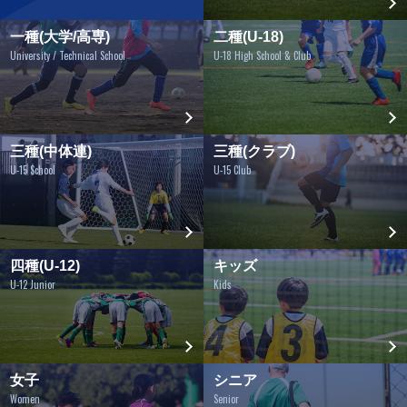
一種(大学/高専)
二種(U-18)
University / Technical School
U-18 High School & Club
三種(中体連)
三種(クラブ)
U-15 School
U-15 Club
四種(U-12)
キッズ
U-12 Junior
Kids
女子
シニア
Women
Senior