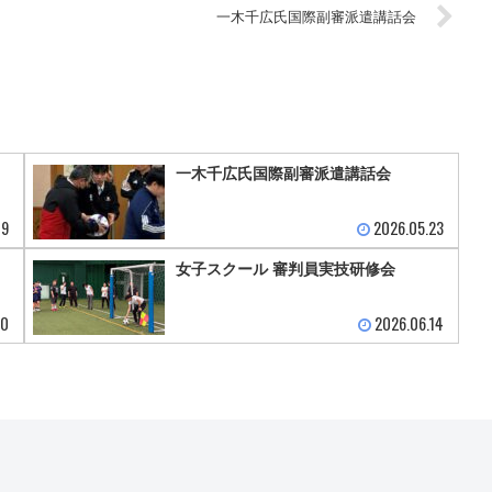
一木千広氏国際副審派遣講話会
一木千広氏国際副審派遣講話会
19
2026.05.23
女子スクール 審判員実技研修会
30
2026.06.14