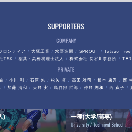
SUPPORTERS
COMPANY
フロンティア
大塚工業
水野造園
SPROUT
Tatsuo Tree
社TSK
稲葉・高橋税理士法人
株式会社 長谷川事務所
TER
PRIVATE
倫
小川 剛
石原 魁
松矢 凛
高田 雅司
根本 康秀
西 
人
加藤 清和
天野 実
鳥谷部 哲郎
仲野 則和
西 貞子
人)
一種(大学/高専)
University / Technical School