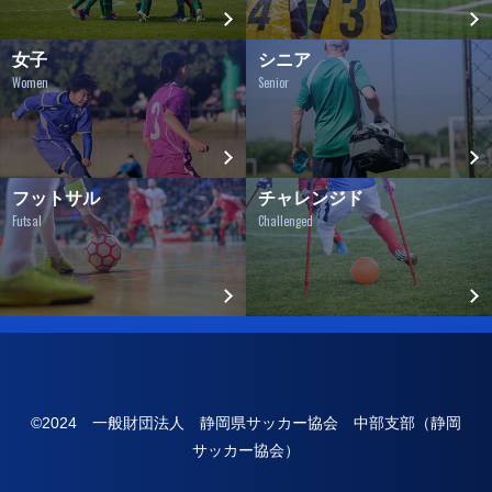
女子
シニア
Women
Senior
フットサル
チャレンジド
Futsal
Challenged
©2024 一般財団法人 静岡県サッカー協会 中部支部（静岡
サッカー協会）