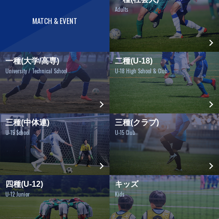
Adults
MATCH & EVENT
一種(大学/高専)
二種(U-18)
University / Technical School
U-18 High School & Club
三種(中体連)
三種(クラブ)
U-15 School
U-15 Club
四種(U-12)
キッズ
U-12 Junior
Kids