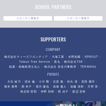
SCHOOL PARTNERS
スポンサー募集中
スポンサー募集中
SUPPORTERS
COMPANY
株式会社ティーズフロンティア
大塚工業
水野造園
SPROUT
Tatsuo Tree Service
貴丸
株式会社TSK
稲葉・高橋税理士法人
株式会社 長谷川事務所
TERMINAL
PRIVATE
大石 綾乃
清水 倫
小川 剛
石原 魁
松矢 凛
高田 雅司
根本 康秀
西 幸子
望月 謙也
高塚 雅人
加藤 清和
天野 実
鳥谷部 哲郎
仲野 則和
西 貞子
渡辺 安秋
一種(社会人)