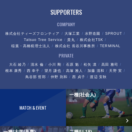
SUPPORTERS
COMPANY
株式会社ティーズフロンティア
大塚工業
水野造園
SPROUT
Tatsuo Tree Service
貴丸
株式会社TSK
稲葉・高橋税理士法人
株式会社 長谷川事務所
TERMINAL
PRIVATE
大石 綾乃
清水 倫
小川 剛
石原 魁
松矢 凛
高田 雅司
根本 康秀
西 幸子
望月 謙也
高塚 雅人
加藤 清和
天野 実
鳥谷部 哲郎
仲野 則和
西 貞子
渡辺 安秋
一種(社会人)
Adults
MATCH & EVENT
一種(大学/高専)
二種(U-18)