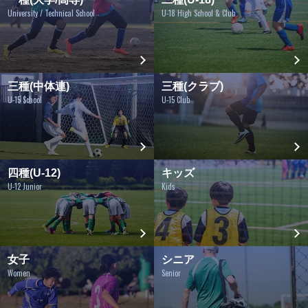
University / Technical School
U-18 High School & Club
三種(中体連)
三種(クラブ)
U-15 School
U-15 Club
四種(U-12)
キッズ
U-12 Junior
Kids
女子
シニア
Women
Senior