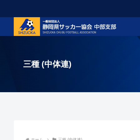
三種 (中体連)
ホーム
三種 (中体連)