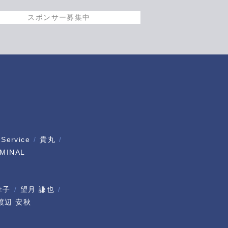
スポンサー募集中
 Service
貴丸
MINAL
幸子
望月 謙也
渡辺 安秋