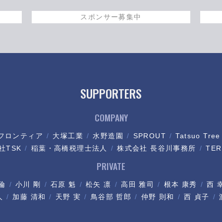
スポンサー募集中
SUPPORTERS
COMPANY
フロンティア
大塚工業
水野造園
SPROUT
Tatsuo Tree
社TSK
稲葉・高橋税理士法人
株式会社 長谷川事務所
TER
PRIVATE
倫
小川 剛
石原 魁
松矢 凛
高田 雅司
根本 康秀
西 
人
加藤 清和
天野 実
鳥谷部 哲郎
仲野 則和
西 貞子