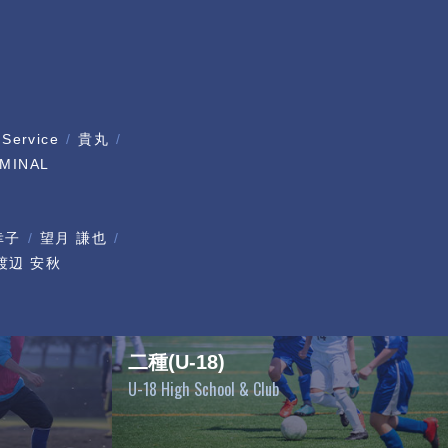
 Service
貴丸
MINAL
幸子
望月 謙也
渡辺 安秋
二種(U-18)
U-18 High School & Club