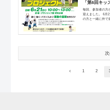
「第6回キッ
毎回、参加者の方
迎えました。 6月
の方と一緒に外で遊
次
前
1
2
へ