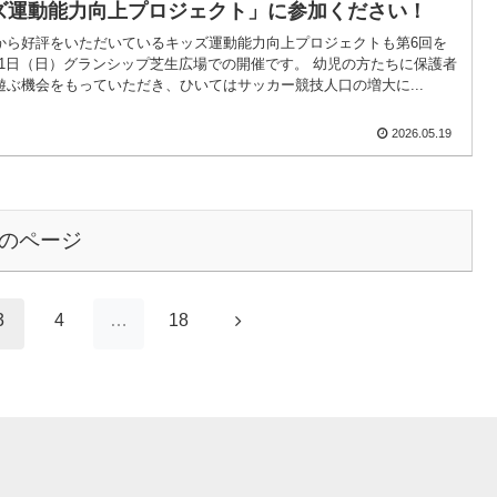
ズ運動能力向上プロジェクト」に参加ください！
から好評をいただいているキッズ運動能力向上プロジェクトも第6回を
21日（日）グランシップ芝生広場での開催です。 幼児の方たちに保護者
ぶ機会をもっていただき、ひいてはサッカー競技人口の増大に...
2026.05.19
のページ
次
3
4
…
18
へ