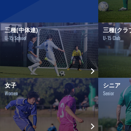
三種(中体連)
三種(クラ
U-15 School
U-15 Club
女子
シニア
Women
Senior