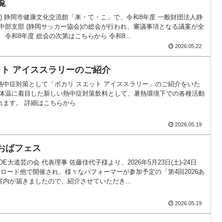
覧
日(金) 静岡市健康文化交流館「来・て・こ」で、令和8年度 一般財団法人静
中部支部 (静岡サッカー協会)の総会が行われ、審議事項となる議案が全
令和8年度 総会の次第はこちらから 令和8...
2026.05.22
ット アイススラリーのご紹介
熱中症対策として「ポカリ スエット アイススラリー」のご紹介をいた
部体温に着目した新しい熱中症対策飲料として、暑熱環境下での各種活動
れます。 詳細はこちらから
2026.05.19
あおばフェス
E大道芸の会 代表理事 佐藤佳代子様より、2026年5月23日(土)-24日
ルロード他で開催され、様々なパフォーマーが参加予定の「第4回2026あ
内が届きましたので、紹介させていただき...
2026.05.19