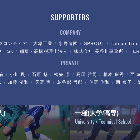
SUPPORTERS
COMPANY
フロンティア
大塚工業
水野造園
SPROUT
Tatsuo Tree
社TSK
稲葉・高橋税理士法人
株式会社 長谷川事務所
TER
PRIVATE
倫
小川 剛
石原 魁
松矢 凛
高田 雅司
根本 康秀
西 
人
加藤 清和
天野 実
鳥谷部 哲郎
仲野 則和
西 貞子
人)
一種(大学/高専)
University / Technical School