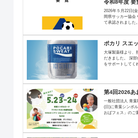
令和8年度 要
2026年５月22
岡県サッカー協会 
て承認されました。 
ポカリ スエ
大塚製薬様より、
だきました。 深
をサポートしてく
第4回2026
一般社団法人 青葉D
(日)に青葉シンボ
おばフェス」のご案