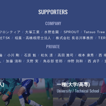
SUPPORTERS
COMPANY
フロンティア
大塚工業
水野造園
SPROUT
Tatsuo Tree
社TSK
稲葉・高橋税理士法人
株式会社 長谷川事務所
TER
PRIVATE
倫
小川 剛
石原 魁
松矢 凛
高田 雅司
根本 康秀
西 
人
加藤 清和
天野 実
鳥谷部 哲郎
仲野 則和
西 貞子
人)
一種(大学/高専)
University / Technical School