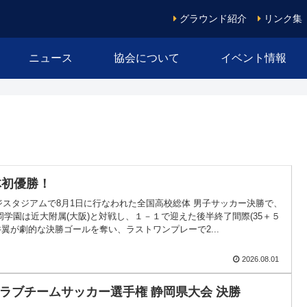
グラウンド紹介
リンク集
ニュース
協会について
イベント情報
体初優勝！
ジスタジアムで8月1日に行なわれた全国高校総体 男子サッカー決勝で、
学園は近大附属(大阪)と対戦し、１－１で迎えた後半終了間際(35＋５
井翼が劇的な決勝ゴールを奪い、ラストワンプレーで2...
2026.08.01
クラブチームサッカー選手権 静岡県大会 決勝