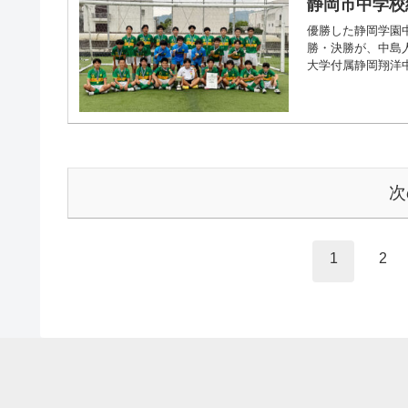
静岡市中学校
優勝した静岡学園中
勝・決勝が、中島
大学付属静岡翔洋中
次
1
2