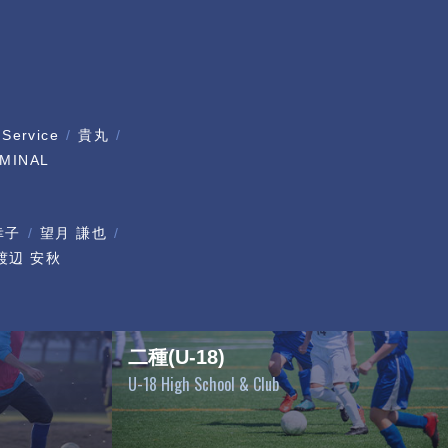
 Service
貴丸
MINAL
幸子
望月 謙也
渡辺 安秋
二種(U-18)
U-18 High School & Club