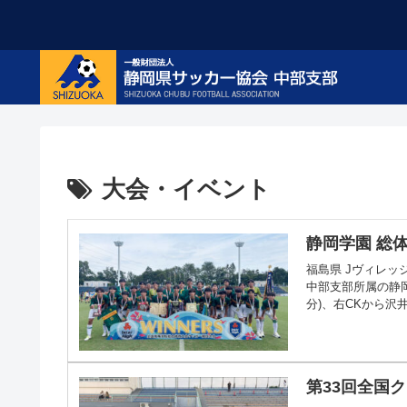
大会・イベント
静岡学園 総
福島県 Jヴィレッ
中部支部所属の静岡
分)、右CKから沢
第33回全国