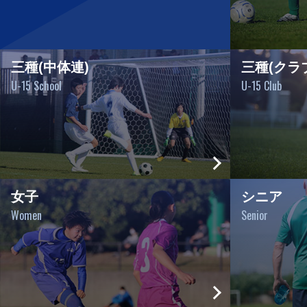
三種(中体連)
三種(クラ
U-15 School
U-15 Club
女子
シニア
Women
Senior