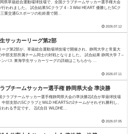
日 静岡県草薙総合運動場球技場で、全国クラブチームサッカー選手権大会
われました。 試合結果SCクラブ 4 - 3 Wild HEART 優勝したSCク
に三重交通Gスポーツの杜鈴鹿で開...
2026.07.12
学生サッカーリーグ第2部
リーグ第2部が、草薙総合運動場球技場で開催され、静岡大学と常葉大
中部支部所属チーム同士の対戦となりました。 試合結果 静岡大学 7 –
ャンパス 東海学生サッカーリーグの詳細はこちらから ...
2026.07.11
クラブチームサッカー選手権 静岡県大会 準決勝
3回全国クラブチームサッカー選手権静岡県大会の準決勝2試合が草薙球技場
中部支部のSCクラブとWiLD HEARTSの2チームがそれぞれ勝利し、
われる予定です。 2試合目 WiLDHE...
2026.07.05