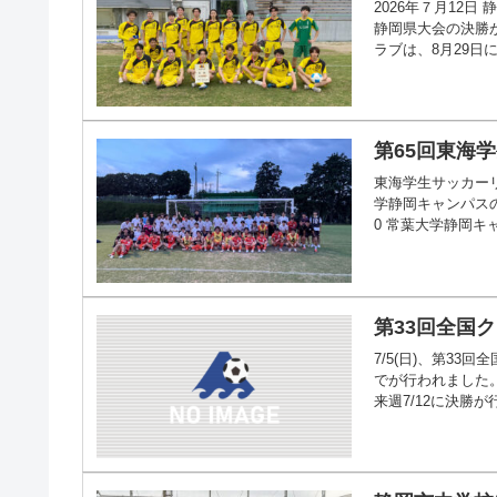
2026年７月12
静岡県大会の決勝が行
ラブは、8月29日
第65回東海
東海学生サッカー
学静岡キャンパスの
0 常葉大学静岡キ
第33回全国
7/5(日)、第3
でが行われました。
来週7/12に決勝が行