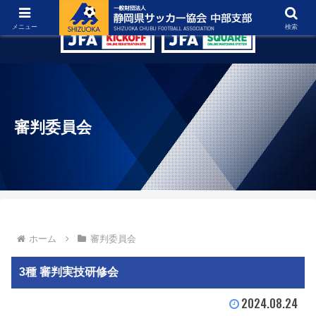
グラウンド紹介
リンク集
お問い合わせ
メニュー
検索
審判委員会
ホーム
審判委員会
3種 審判実技研修会
2024.08.24