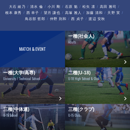
大石 綾乃
清水 倫
小川 剛
石原 魁
松矢 凛
高田 雅司
根本 康秀
西 幸子
望月 謙也
高塚 雅人
加藤 清和
天野 実
鳥谷部 哲郎
仲野 則和
西 貞子
渡辺 安秋
一種(社会人)
Adults
MATCH & EVENT
一種(大学/高専)
二種(U-18)
University / Technical School
U-18 High School & Club
三種(中体連)
三種(クラブ)
U-15 School
U-15 Club