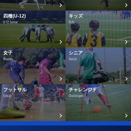
四種(U-12)
キッズ
U-12 Junior
Kids
女子
シニア
Women
Senior
フットサル
チャレンジド
Futsal
Challenged