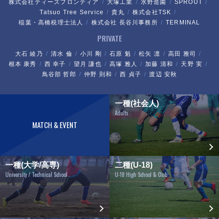
株式会社ティーズフロンティア
大塚工業
水野造園
SPROUT
Tatsuo Tree Service
貴丸
株式会社TSK
稲葉・高橋税理士法人
株式会社 長谷川事務所
TERMINAL
PRIVATE
大石 綾乃
清水 倫
小川 剛
石原 魁
松矢 凛
高田 雅司
根本 康秀
西 幸子
望月 謙也
高塚 雅人
加藤 清和
天野 実
鳥谷部 哲郎
仲野 則和
西 貞子
渡辺 安秋
一種(社会人)
Adults
MATCH & EVENT
一種(大学/高専)
二種(U-18)
University / Technical School
U-18 High School & Club