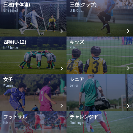
三種(中体連)
三種(クラブ)
U-15 School
U-15 Club
四種(U-12)
キッズ
U-12 Junior
Kids
女子
シニア
Women
Senior
フットサル
チャレンジド
Futsal
Challenged