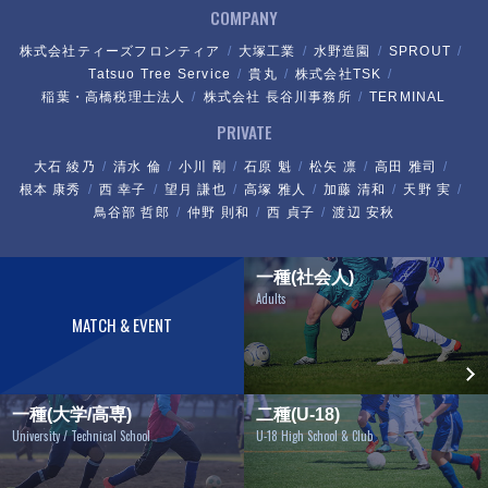
COMPANY
株式会社ティーズフロンティア
大塚工業
水野造園
SPROUT
Tatsuo Tree Service
貴丸
株式会社TSK
稲葉・高橋税理士法人
株式会社 長谷川事務所
TERMINAL
PRIVATE
大石 綾乃
清水 倫
小川 剛
石原 魁
松矢 凛
高田 雅司
根本 康秀
西 幸子
望月 謙也
高塚 雅人
加藤 清和
天野 実
鳥谷部 哲郎
仲野 則和
西 貞子
渡辺 安秋
一種(社会人)
Adults
MATCH & EVENT
一種(大学/高専)
二種(U-18)
University / Technical School
U-18 High School & Club