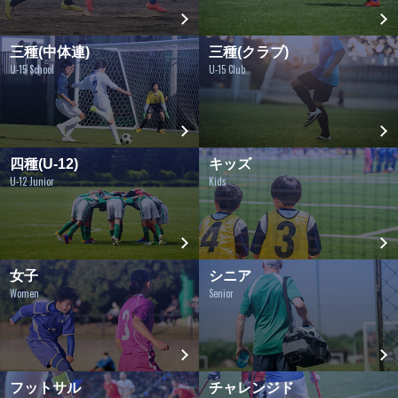
三種(中体連)
三種(クラブ)
U-15 School
U-15 Club
四種(U-12)
キッズ
U-12 Junior
Kids
女子
シニア
Women
Senior
フットサル
チャレンジド