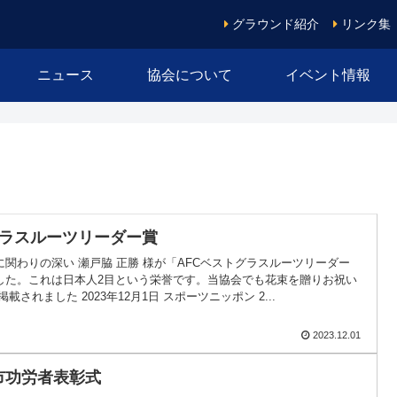
グラウンド紹介
リンク集
ニュース
協会について
イベント情報
グラスルーツリーダー賞
関わりの深い 瀬戸脇 正勝 様が「AFCベストグラスルーツリーダー
した。これは日本人2目という栄誉です。当協会でも花束を贈りお祝い
載されました 2023年12月1日 スポーツニッポン 2...
2023.12.01
岡市功労者表彰式