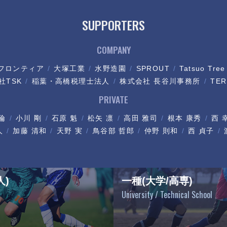
SUPPORTERS
COMPANY
フロンティア
大塚工業
水野造園
SPROUT
Tatsuo Tree
社TSK
稲葉・高橋税理士法人
株式会社 長谷川事務所
TER
PRIVATE
倫
小川 剛
石原 魁
松矢 凛
高田 雅司
根本 康秀
西 
人
加藤 清和
天野 実
鳥谷部 哲郎
仲野 則和
西 貞子
人)
一種(大学/高専)
University / Technical School