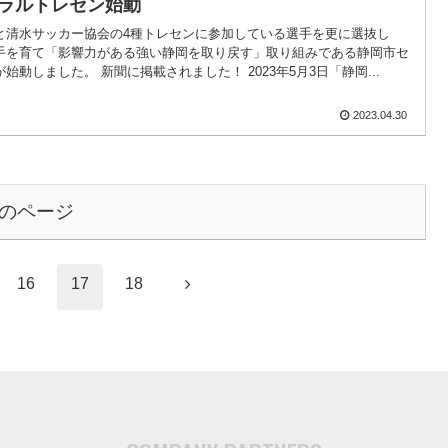
ラルトレセン始動
と清水サッカー協会の4種トレセンに参加している選手を更に選抜し
手を育て「影響力がある強い静岡を取り戻す」取り組みである静岡市セ
始動しました。 新聞に掲載されました！ 2023年5月3日「静岡...
2023.04.30
のページ
次
16
17
18
へ