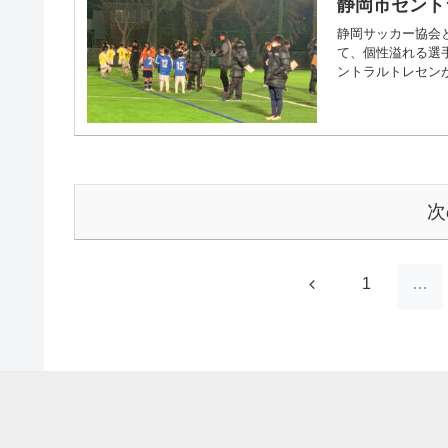
静岡市セント
静岡サッカー協会
て、個性溢れる選
ントラルトレセンが
次
前
1
…
へ