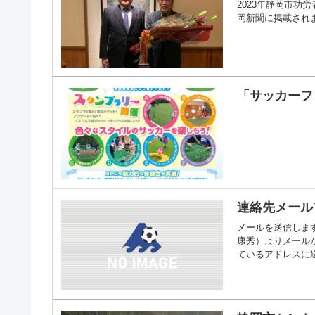
2023年静岡市功
岡新聞に掲載されまし
「サッカーフェ
連絡先メール
メールを送信しま
康秀）よりメール
ているアドレスに送