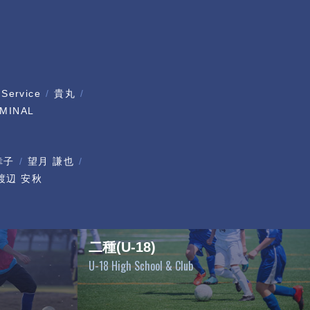
 Service
貴丸
MINAL
幸子
望月 謙也
渡辺 安秋
二種(U-18)
U-18 High School & Club