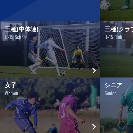
三種(中体連)
三種(クラ
U-15 School
U-15 Club
女子
シニア
Women
Senior