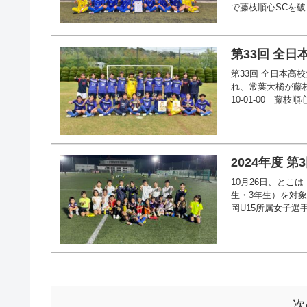
で藤枝順心SCを破
第33回 全
第33回 全日本高
れ、常葉大橘が藤枝
10-01-00 藤
2024年度
10月26日、とこ
生・3年生）を対象
岡U15所属女子選手
次