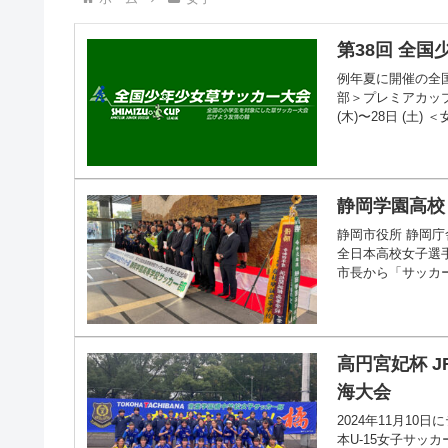
第38回 全
例年夏に開催の全
部＞プレミアカップ 2
(木)〜28日 (土)
静岡学園高校
静岡市役所 静岡庁
全日本高校女子選
市長から「サッカー
高円宮妃杯 J
海大会
2024年11月10
本U-15女子サッ