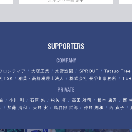
スポンサー募集中
SUPPORTERS
COMPANY
フロンティア
大塚工業
水野造園
SPROUT
Tatsuo Tree
社TSK
稲葉・高橋税理士法人
株式会社 長谷川事務所
TER
PRIVATE
倫
小川 剛
石原 魁
松矢 凛
高田 雅司
根本 康秀
西 
人
加藤 清和
天野 実
鳥谷部 哲郎
仲野 則和
西 貞子