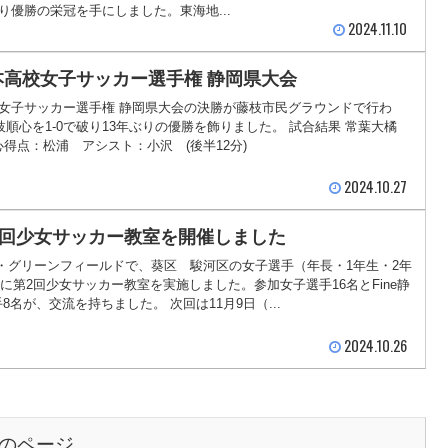
り優勝の栄冠を手にしました。東海地...
2024.11.10
日本高校女子サッカー選手権 静岡県大会
校女子サッカー選手権 静岡県大会の決勝が藤枝市民グラウンドで行わ
順心を1-0で破り13年ぶりの優勝を飾りました。 試合結果 常葉大橘
枝順心得点：松浦 アシスト：小沢 (後半12分)
2024.10.27
 第3回少女サッカー教室を開催しました
は・グリーンフィールドで、葵区 駿河区の女子選手（年長・1年生・2年
に第2回少女サッカー教室を実施しました。参加女子選手16名とFine静
8名が、交流を持ちました。 次回は11月9日（...
2024.10.26
のページ