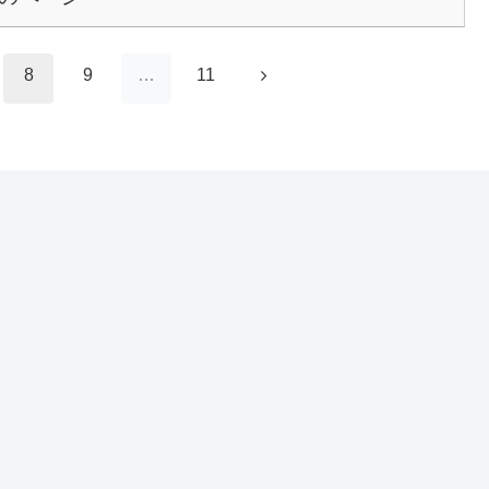
次
8
9
…
11
へ