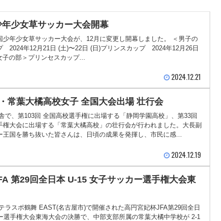
国少年少女草サッカー大会開幕
国少年少女草サッカー大会が、12月に変更し開幕しました。 ＜男子の
024年12月21日 (土)〜22日 (日)プリンスカップ 2024年12月26日
 ＜女子の部＞プリンセスカップ...
2024.12.21
・常葉大橘高校女子 全国大会出場 壮行会
舎で、第103回 全国高校選手権に出場する「静岡学園高校」、第33回
手権大会に出場する「常葉大橘高校」の壮行会が行われました。大長副
王国を勝ち抜いた皆さんは、日頃の成果を発揮し、市民に感...
2024.12.19
FA 第29回全日本 U-15 女子サッカー選手権大会東
日にテラスポ鶴舞 EAST(名古屋市)で開催された高円宮妃杯JFA第29回全日
カー選手権大会東海大会の決勝で、中部支部所属の常葉大橘中学校が 2-1